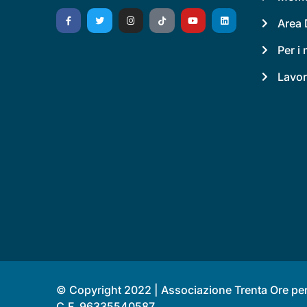
Area 
Per i
Lavor
© Copyright 2022 | Associazione Trenta Ore per 
C.F. 96335540587