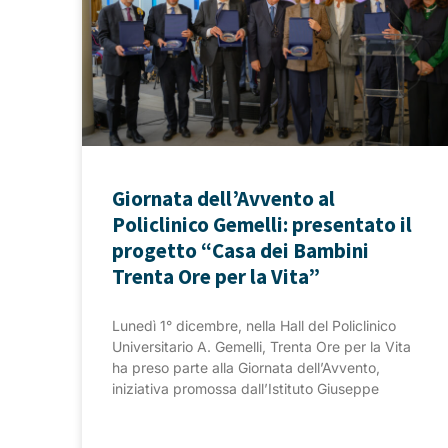
Giornata dell’Avvento al
Policlinico Gemelli: presentato il
progetto “Casa dei Bambini
Trenta Ore per la Vita”
Lunedì 1° dicembre, nella Hall del Policlinico
Universitario A. Gemelli, Trenta Ore per la Vita
ha preso parte alla Giornata dell’Avvento,
iniziativa promossa dall’Istituto Giuseppe