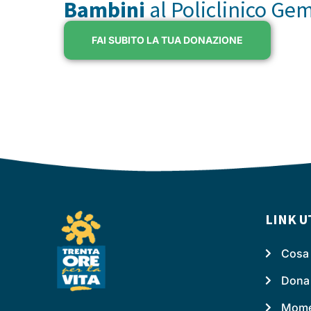
Bambini
al Policlinico Ge
FAI SUBITO LA TUA DONAZIONE
LINK U
Cosa 
Dona
Momen