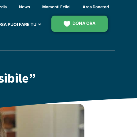
edia
News
Momenti Felici
Area Donatori
DONA ORA
SA PUOI FARE TU
sibile”