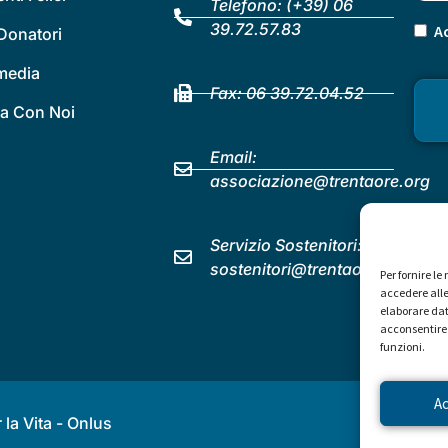
Telefono:
(+39) 06
39.72.57.83
Ac
Donatori
 media
Fax: 06 39.72.04.52
a Con Noi
Email:
associazione@trentaore.org
Servizio Sostenitori:
sostenitori@trentaore.org
Per fornire l
accedere alle
elaborare dat
acconsentire 
funzioni.
A
la Vita - Onlus