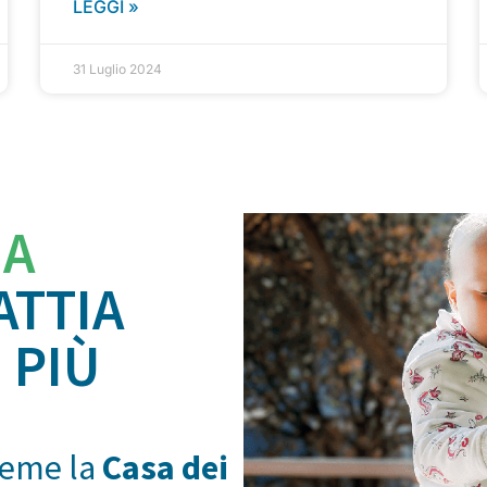
LEGGI »
31 Luglio 2024
IA
ATTIA
 PIÙ
ieme la
Casa dei