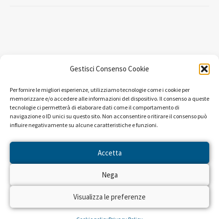
Gestisci Consenso Cookie
Per fornire le migliori esperienze, utilizziamo tecnologie come i cookie per
memorizzare e/o accedere alle informazioni del dispositivo. Il consenso a queste
tecnologie ci permetterà di elaborare dati come il comportamento di
navigazione o ID unici su questo sito. Non acconsentire o ritirare il consenso può
influire negativamente su alcune caratteristiche e funzioni.
LEGGI ALTRE STORIE
Accetta
Nega
Visualizza le preferenze