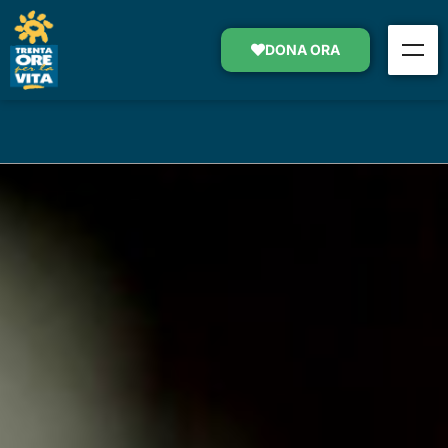
MANUELA E IL GIOCO CON SUO
FIGLIO
DONA ORA