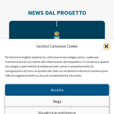
NEWS DAL PROGETTO
Gestisci Consenso Cookie
Per fornire le migliori esperienze, utilizziamo tecnologie come i cookie per
memorizzare e/o accedere alle informazioni del dispositivo. Il consenso a queste
tecnologie ci permetterà di elaborare dati come il comportamento di
navigazione o ID unici su questo sito. Non acconsentire o ritirare il consenso può
influire negativamente su alcune caratteristiche e funzioni.
Fondi per la ricerca dell’Istituto
Mario Negri
Accetta
Nega
L’Istituto di ricerche farmacologiche Mario
Negri, organizzazione scientifica che opera nel
campo della ricerca biomedica con lo scopo di
Visualizza le preferenze