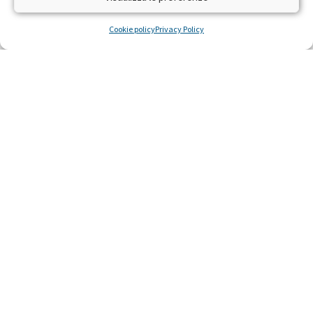
difendere la salute e la vita
Cookie policy
Privacy Policy
LEGGI »
22 Ottobre 2014
Ricerca scientifica sulla leucemia