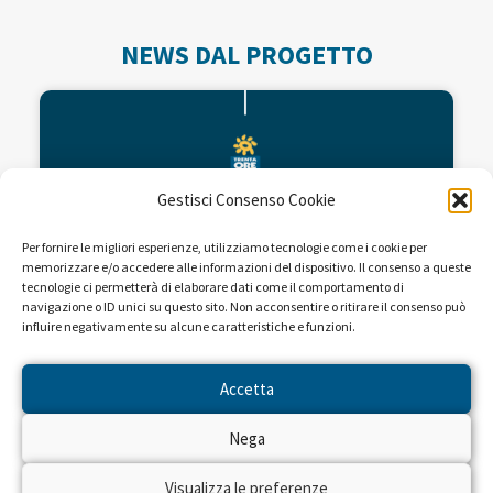
NEWS DAL PROGETTO
Gestisci Consenso Cookie
Per fornire le migliori esperienze, utilizziamo tecnologie come i cookie per
memorizzare e/o accedere alle informazioni del dispositivo. Il consenso a queste
tecnologie ci permetterà di elaborare dati come il comportamento di
navigazione o ID unici su questo sito. Non acconsentire o ritirare il consenso può
influire negativamente su alcune caratteristiche e funzioni.
Fondi per la ricerca dell’Istituto
Mario Negri
Accetta
Nega
L’Istituto di ricerche farmacologiche Mario
Negri, organizzazione scientifica che opera nel
campo della ricerca biomedica con lo scopo di
Visualizza le preferenze