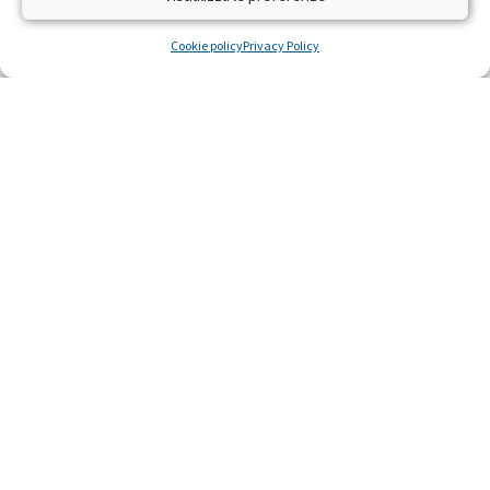
difendere la salute e la vita
Cookie policy
Privacy Policy
LEGGI »
22 Ottobre 2014
Ricerca scientifica sulla leucemia