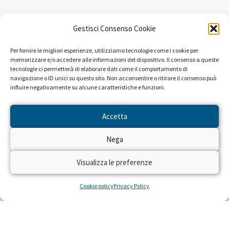
Gestisci Consenso Cookie
Per fornire le migliori esperienze, utilizziamo tecnologie come i cookie per
memorizzare e/o accedere alle informazioni del dispositivo. Il consenso a queste
NEWS DAL PROGETTO
tecnologie ci permetterà di elaborare dati come il comportamento di
navigazione o ID unici su questo sito. Non acconsentire o ritirare il consenso può
influire negativamente su alcune caratteristiche e funzioni.
Accetta
Nega
Visualizza le preferenze
Cookie policy
Privacy Policy
Seguiteci sulle reti RAI dal 22 al
28 aprile!