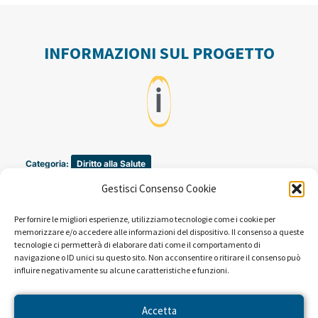
INFORMAZIONI SUL PROGETTO
ℹ️
Categoria:
Diritto alla Salute
Tags:
INCLUSIONE
Gestisci Consenso Cookie
Periodo: 1997
Per fornire le migliori esperienze, utilizziamo tecnologie come i cookie per
memorizzare e/o accedere alle informazioni del dispositivo. Il consenso a queste
tecnologie ci permetterà di elaborare dati come il comportamento di
Campagne promosse a favore di questo progetto:
navigazione o ID unici su questo sito. Non acconsentire o ritirare il consenso può
Questi occhi vi riguardano. Guardate Trenta Ore
influire negativamente su alcune caratteristiche e funzioni.
per la Vita. (1997)
Accetta