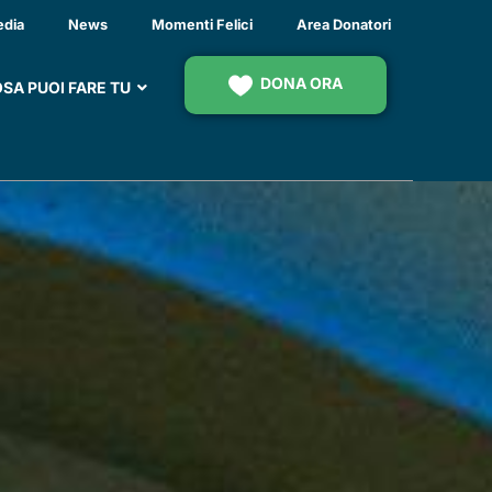
ARE
edia
News
Momenti Felici
Area Donatori
DONA ORA
SA PUOI FARE TU