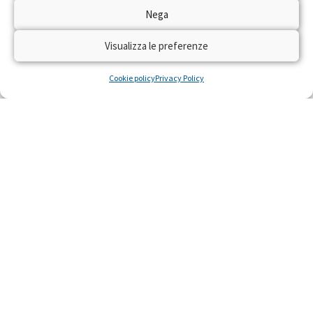
Dal 22 al 28 aprile 2024 torna sulle reti RAI
Nega
“Trenta Ore per la Vita” per raccogliere fondi
con il numero solidale 45516 per realizzare
Visualizza le preferenze
residenze gratuite per piccoli pazienti con gravi
malattie e le loro famiglie, costretti a curarsi
Cookie policy
Privacy Policy
lontano da casa.
LEGGI »
22 Aprile 2024