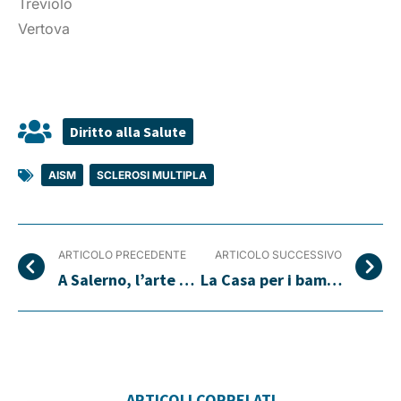
Treviolo
Vertova
Diritto alla Salute
AISM
,
SCLEROSI MULTIPLA
ARTICOLO PRECEDENTE
ARTICOLO SUCCESSIVO
A Salerno, l’arte sposa la solidarietà per le mamme con SM
La Casa per i bambini malati di tumore compie 10anni
ARTICOLI CORRELATI