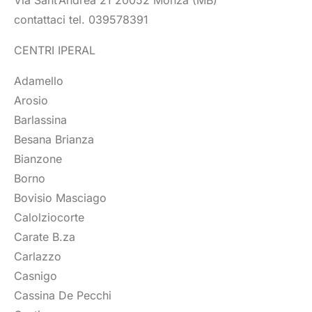
Via Sant’Andrea 21 20052 Monza (MB)
contattaci tel. 039578391
CENTRI IPERAL
Adamello
Arosio
Barlassina
Besana Brianza
Bianzone
Borno
Bovisio Masciago
Calolziocorte
Carate B.za
Carlazzo
Casnigo
Cassina De Pecchi