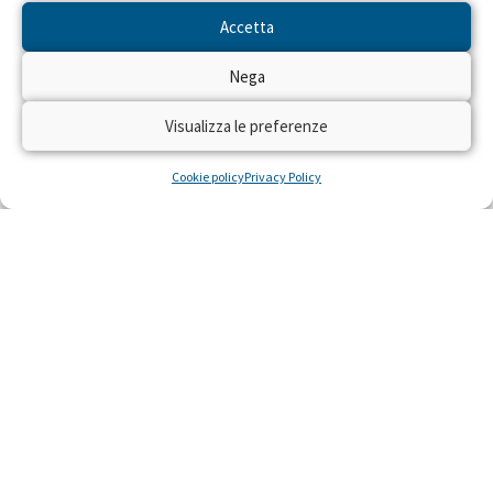
Accetta
Nega
Visualizza le preferenze
Cookie policy
Privacy Policy
NEWS DAL PROGETTO
Sembra che non ci siano risultati per la ricerca che hai
eseguito.