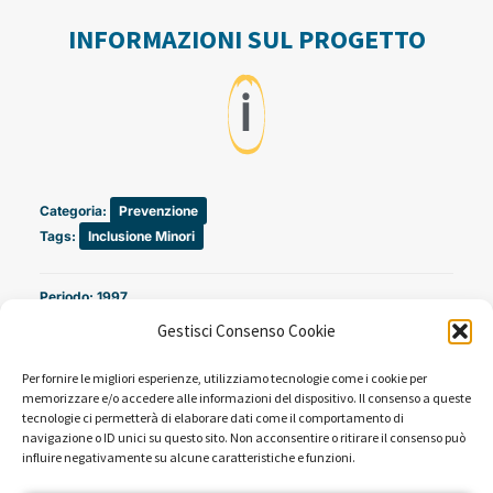
INFORMAZIONI SUL PROGETTO
ℹ️
Categoria:
Prevenzione
Tags:
Inclusione Minori
Periodo: 1997
Gestisci Consenso Cookie
Campagne promosse a favore di questo progetto:
Questi occhi vi riguardano. Guardate Trenta Ore
Per fornire le migliori esperienze, utilizziamo tecnologie come i cookie per
memorizzare e/o accedere alle informazioni del dispositivo. Il consenso a queste
per la Vita. (1997)
tecnologie ci permetterà di elaborare dati come il comportamento di
navigazione o ID unici su questo sito. Non acconsentire o ritirare il consenso può
influire negativamente su alcune caratteristiche e funzioni.