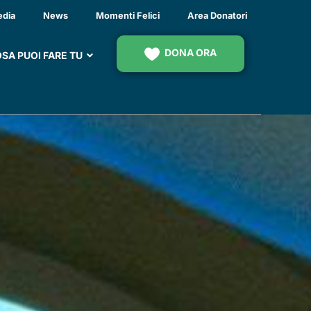
N-RETTO
edia
News
Momenti Felici
Area Donatori
DONA ORA
SA PUOI FARE TU