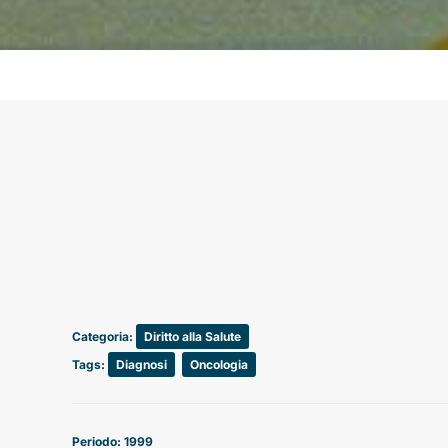
Categoria:
Diritto alla Salute
Tags:
Diagnosi
,
Oncologia
Periodo: 1999