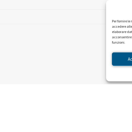
Per fornire l
accedere alle
elaborare dat
acconsentire 
funzioni.
A
NEWS DAL PROGETTO
Sembra che non ci siano risultati per la ricerca che hai eseguito.