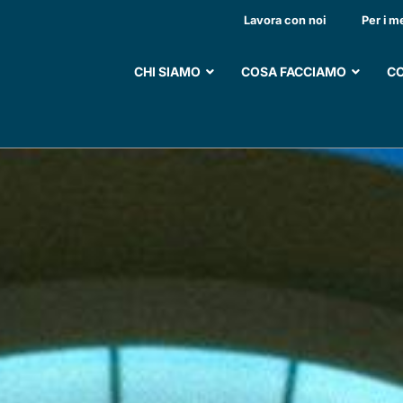
ZIONE TUMORI COLO
Lavora con noi
Per i m
CHI SIAMO
COSA FACCIAMO
CO
SOSTIENI