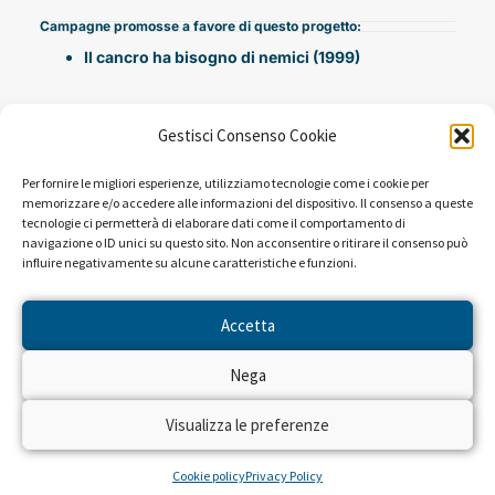
Campagne promosse a favore di questo progetto:
Il cancro ha bisogno di nemici (1999)
Gestisci Consenso Cookie
Per fornire le migliori esperienze, utilizziamo tecnologie come i cookie per
memorizzare e/o accedere alle informazioni del dispositivo. Il consenso a queste
tecnologie ci permetterà di elaborare dati come il comportamento di
navigazione o ID unici su questo sito. Non acconsentire o ritirare il consenso può
influire negativamente su alcune caratteristiche e funzioni.
NEWS DAL PROGETTO
Accetta
Sembra che non ci siano risultati per la ricerca che hai
Nega
eseguito.
Visualizza le preferenze
Cookie policy
Privacy Policy