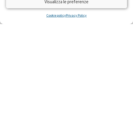
Visualizza le preferenze
Cookie policy
Privacy Policy
INFORMAZIONI SUL PROGETTO
ℹ️
Categoria:
Diritto alla Salute
Tags:
Diagnosi
,
Prevenzione
Periodo: 1997
Campagne promosse a favore di questo progetto:
Questi occhi vi riguardano. Guardate Trenta Ore
per la Vita. (1997)