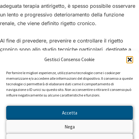
adeguata terapia antirigetto, è spesso possibile osservare
un lento e progressivo deterioramento della funzione
renale, che viene definito rigetto cronico.
Al fine di prevedere, prevenire e controllare il rigetto
cronico sono allo studio tecniche particolari, destinate a
evidenziare i fattori responsabili del danno renale. Per
Gestisci Consenso Cookie
queste indagini sono stati acquistati: un sistema composto
Per fornire le migliori esperienze, utilizziamo tecnologie come i cookie per
da microscopio, telecamera, computer, scheda di
memorizzare e/o accedere alle informazioni del dispositivo. Il consenso a queste
interposizione, software, macchina fotografica; inoltre
tecnologie ci permetterà di elaborare dati come il comportamento di
navigazione o ID unici su questo sito. Non acconsentire o ritirare il consenso può
apparecchiature di laboratorio che possano consentire
influire negativamente su alcune caratteristiche e funzioni.
l’esecuzione di culture cellulari che devono essere
effettuate in aree riservate, mantenendo sterilità e
Accetta
particolari condizioni di atmosfera a livelli costanti di CO2 .
Nega