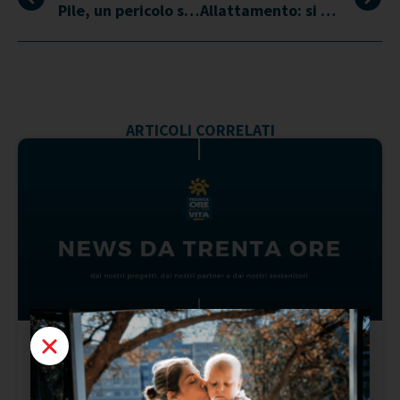
Pile, un pericolo se ingerite dai bambini
Allattamento: si può soffocare per un eccesso di latte?
ARTICOLI CORRELATI
Defibrillatore Gratuito per le Scuole,
il MIUR ne finanzia l’acquisto.