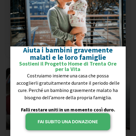
Il MIUR, 1000 euro per l’acquisto di defibrillatori per
le scuole
LEGGI »
Aiuta i bambini gravemente
13 Aprile 2021
malati e le loro famiglie
Sostieni il Progetto Home di Trenta Ore
per la Vita
Costruiamo insieme una casa che possa
accoglierli gratuitamente durante il periodo delle
cure. Perché un bambino gravemente malato ha
bisogno dell’amore della propria famiglia.
Falli restare uniti in un momento così duro.
FAI SUBITO UNA DONAZIONE