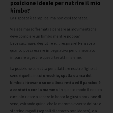
posizione ideale per nutrire il mio
bimbo?
La risposta è semplice, ma non così scontata.
Vi siete mai soffermati a pensare ai movimenti che
deve compiere un bimbo mentre poppa?
Deve succhiare, deglutire e… respirare! Pensate a
quanto possa essere impegnativo per un neonato
imparare a gestire questi tre atti insieme.
La posizione corretta per allattare nostro figlio al
seno è quella in cui
orecchio, spalla e anca del
bimbo si trovano su una linea retta ed il pancino è
a contatto con la mamma
. In questo modo il nostro
cucciolo riesce a tenere in bocca la giusta porzione di
seno, evitando quindi che la mamma avverta dolore e
si creino ragadi (segnali di attacco non idoneo), e a