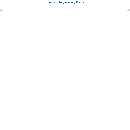
Cookie policy
Privacy Policy
Regala un abbraccio
15€